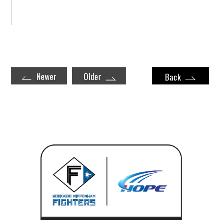
Newer
Older
Back